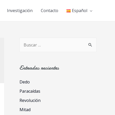
Investigación
Contacto
Español
B
u
s
c
Entradas recientes
a
Dedo
r
p
Paracaídas
o
Revolución
r
Mitad