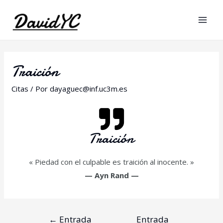
Traición
Citas
/ Por
dayaguec@inf.uc3m.es
Traición
« Piedad con el culpable es traición al inocente. »
—
Ayn Rand
—
←
Entrada
Entrada