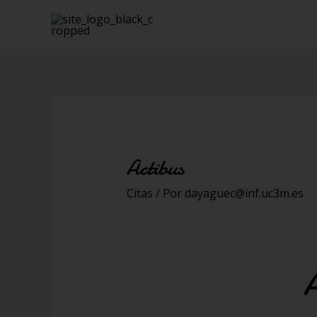
Actibus
Citas
/ Por
dayaguec@inf.uc3m.es
A