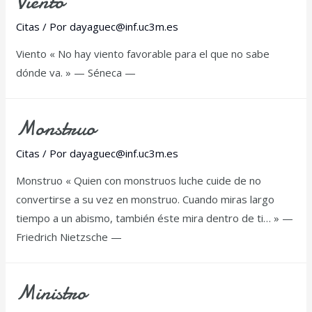
Viento
Citas
/ Por
dayaguec@inf.uc3m.es
Viento « No hay viento favorable para el que no sabe
dónde va. » — Séneca —
Monstruo
Citas
/ Por
dayaguec@inf.uc3m.es
Monstruo « Quien con monstruos luche cuide de no
convertirse a su vez en monstruo. Cuando miras largo
tiempo a un abismo, también éste mira dentro de ti… » —
Friedrich Nietzsche —
Ministro