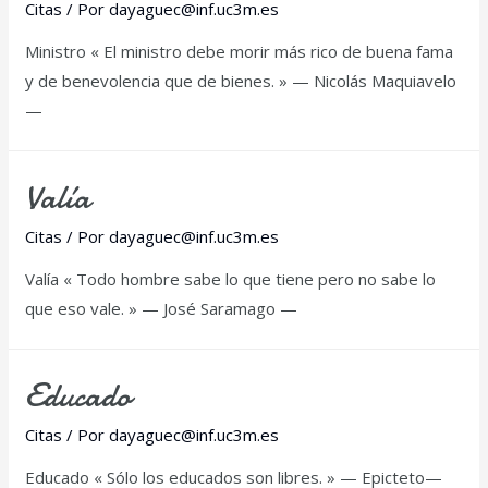
Citas
/ Por
dayaguec@inf.uc3m.es
Ministro « El ministro debe morir más rico de buena fama
y de benevolencia que de bienes. » — Nicolás Maquiavelo
—
Valía
Citas
/ Por
dayaguec@inf.uc3m.es
Valía « Todo hombre sabe lo que tiene pero no sabe lo
que eso vale. » — José Saramago —
Educado
Citas
/ Por
dayaguec@inf.uc3m.es
Educado « Sólo los educados son libres. » — Epicteto—