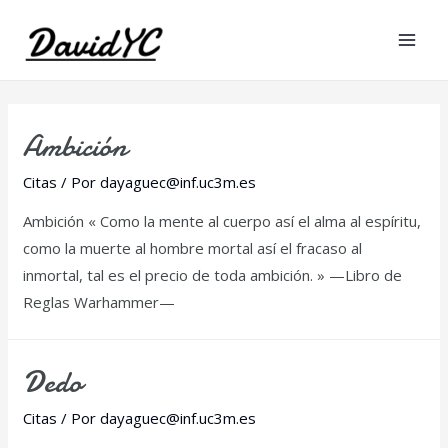
Mai
Men
Ambición
Citas
/ Por
dayaguec@inf.uc3m.es
Ambición « Como la mente al cuerpo así el alma al espíritu,
como la muerte al hombre mortal así el fracaso al
inmortal, tal es el precio de toda ambición. » —Libro de
Reglas Warhammer—
Dedo
Citas
/ Por
dayaguec@inf.uc3m.es