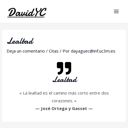
Lealtad
Deja un comentario
/
Citas
/ Por
dayaguec@inf.uc3m.es
Lealtad
« La lealtad es el camino más corto entre dos
corazones. »
—
José Ortega y Gasset
—