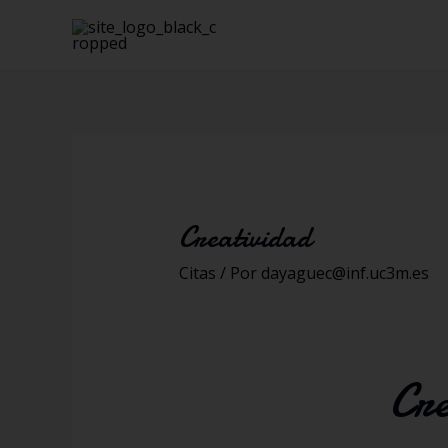
Creatividad
Citas
/ Por
dayaguec@inf.uc3m.es
Cre